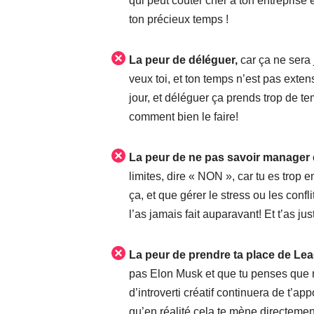
qui peut coûter cher à ton entreprise 
ton précieux temps !
La peur de déléguer,
car ça ne sera 
veux toi, et ton temps n’est pas exten
jour, et déléguer ça prends trop de t
comment bien le faire!
La peur de ne pas savoir manager
limites, dire « NON », car tu es trop e
ça, et que gérer le stress ou les conf
l’as jamais fait auparavant! Et t’as ju
La peur de prendre ta place de Le
pas Elon Musk et que tu penses que r
d’introverti créatif continuera de t’app
qu’en réalité cela te mène directeme