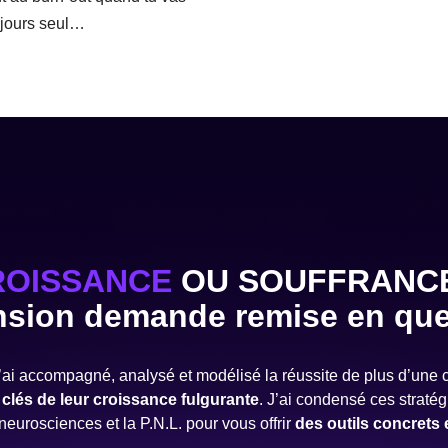
oujours seul…
ROISSANCE
OU SOUFFRANCE
nsion demande remise en qu
 j’ai accompagné, analysé et modélisé la réussite de plus d’une 
 clés de leur croissance fulgurante
. J’ai condensé ces strat
neurosciences et la P.N.L. pour vous offrir
des outils concrets 