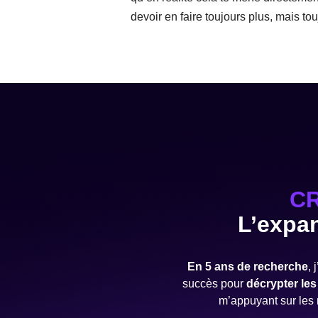
devoir en faire toujours plus, mais t
C
L’expa
En 5 ans de recherche
,
succès pour
décrypter les
m’appuyant sur les 