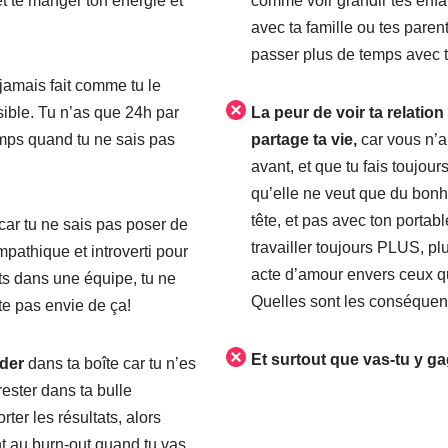
et te manger ton énergie et
comme voir grandir tes enfa
avec ta famille ou tes parent
passer plus de temps avec t
jamais fait comme tu le
sible. Tu n’as que 24h par
La peur de voir ta relatio
emps quand tu ne sais pas
partage ta vie,
car vous n’
avant, et que tu fais toujours
qu’elle ne veut que du bonhe
tête, et pas avec ton portab
car tu ne sais pas poser de
travailler toujours PLUS, 
mpathique et introverti pour
acte d’amour envers ceux 
lits dans une équipe, tu ne
Quelles sont les conséque
ste pas envie de ça!
Et surtout que vas-tu y g
ader
dans ta boîte car tu n’es
ester dans ta bulle
orter les résultats, alors
nt au burn-out quand tu vas