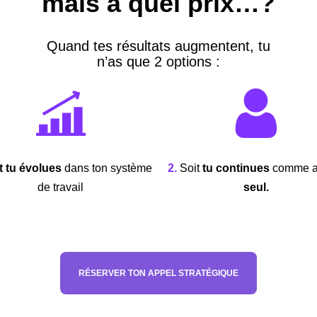
mais à quel prix…?
Quand tes résultats augmentent, tu
n’as que 2 options :
t tu évolues
dans ton système
2.
Soit
tu continues
comme a
de travail
seul.
RÉSERVER TON APPEL STRATÉGIQUE